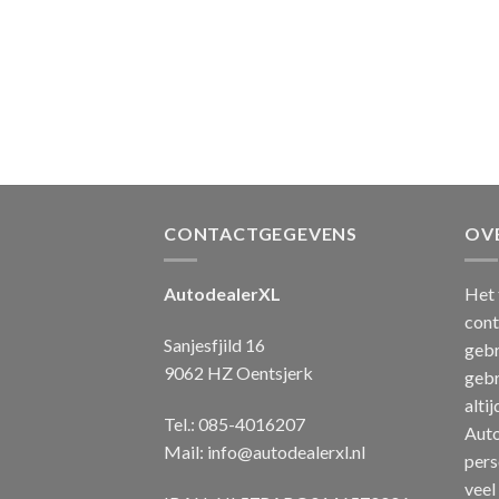
CONTACTGEGEVENS
OV
AutodealerXL
Het 
cont
Sanjesfjild 16
gebr
9062 HZ Oentsjerk
gebr
alti
Tel.: 085-4016207
Auto
Mail:
info@autodealerxl.nl
pers
veel