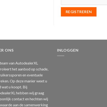
REGISTREREN
ER ONS
INLOGGEN
team van AutodealerXL
roleert het aanbod op schade,
uikerssporen en eventuele
eken. Op deze manier weet u
jd wat u koopt. Bij
dealerXL hebben wij graag
oonlijk contact en hechten wij
 waarde aan de samenwerking