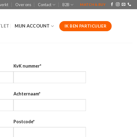
werkt
Over ons
Contact
B2B
MATCH & BUY
LET
MIJN ACCOUNT
IK BEN PARTICULIER
KvK nummer
*
Achternaam
*
Postcode
*