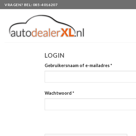
Skip
VRAGEN? BEL: 085-4016207
to
content
LOGIN
Gebruikersnaam of e-mailadres
*
Wachtwoord
*