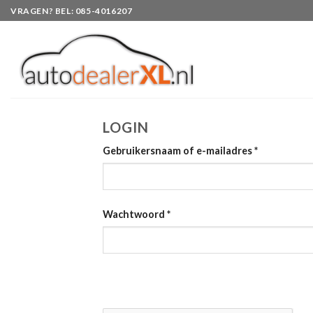
Skip
VRAGEN? BEL: 085-4016207
to
content
LOGIN
Gebruikersnaam of e-mailadres
*
Wachtwoord
*