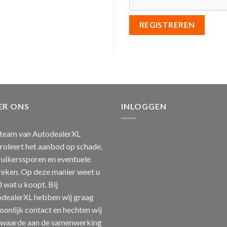
REGISTREREN
ER ONS
INLOGGEN
team van AutodealerXL
roleert het aanbod op schade,
uikerssporen en eventuele
eken. Op deze manier weet u
jd wat u koopt. Bij
dealerXL hebben wij graag
oonlijk contact en hechten wij
 waarde aan de samenwerking