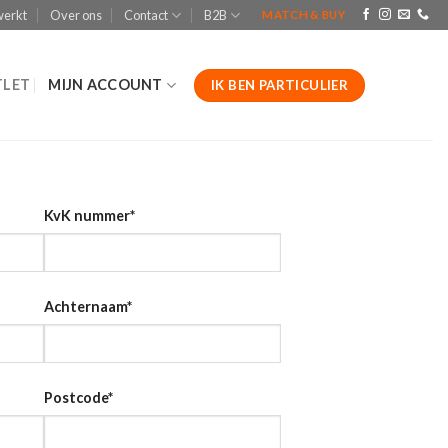
werkt
Over ons
Contact
B2B
MATCH & BUY
LET
MIJN ACCOUNT
IK BEN PARTICULIER
KvK nummer
*
Achternaam
*
Postcode
*