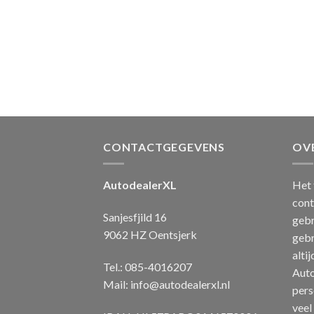
CONTACTGEGEVENS
OV
AutodealerXL
Het 
cont
Sanjesfjild 16
gebr
9062 HZ Oentsjerk
gebr
alti
Tel.: 085-4016207
Auto
Mail:
info@autodealerxl.nl
pers
veel