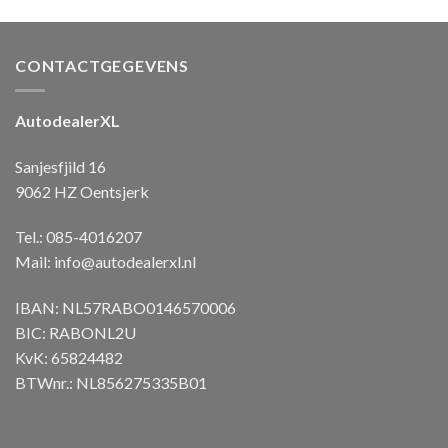
CONTACTGEGEVENS
AutodealerXL
Sanjesfjild 16
9062 HZ Oentsjerk
Tel.: 085-4016207
Mail:
info@autodealerxl.nl
IBAN: NL57RABO0146570006
BIC: RABONL2U
KvK: 65824482
BTWnr.: NL856275335B01