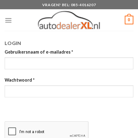
Skip
VRAGEN? BEL: 085-4016207
to
content
0
LOGIN
Gebruikersnaam of e-mailadres
*
Wachtwoord
*