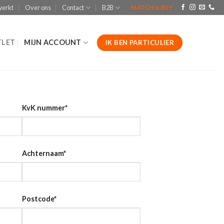
werkt
Over ons
Contact
B2B
MATCH & BUY
LET
MIJN ACCOUNT
IK BEN PARTICULIER
KvK nummer
*
Achternaam
*
Postcode
*