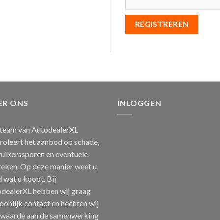
REGISTREREN
ER ONS
INLOGGEN
team van AutodealerXL
roleert het aanbod op schade,
uikerssporen en eventuele
eken. Op deze manier weet u
jd wat u koopt. Bij
dealerXL hebben wij graag
oonlijk contact en hechten wij
 waarde aan de samenwerking