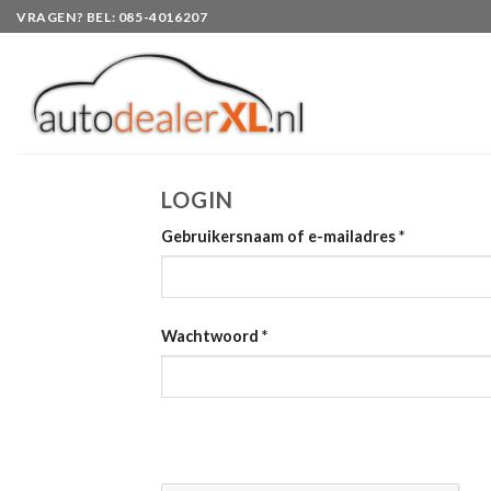
Skip
VRAGEN? BEL: 085-4016207
to
content
LOGIN
Gebruikersnaam of e-mailadres
*
Wachtwoord
*