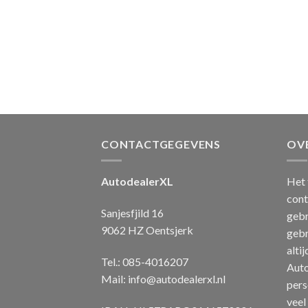
CONTACTGEGEVENS
OV
AutodealerXL
Het 
cont
Sanjesfjild 16
gebr
9062 HZ Oentsjerk
gebr
alti
Tel.: 085-4016207
Auto
Mail:
info@autodealerxl.nl
pers
veel