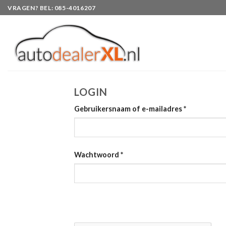
Skip
VRAGEN? BEL: 085-4016207
to
content
LOGIN
Gebruikersnaam of e-mailadres
*
Wachtwoord
*