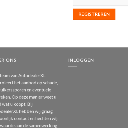
REGISTREREN
ER ONS
INLOGGEN
team van AutodealerXL
roleert het aanbod op schade,
uikerssporen en eventuele
eken. Op deze manier weet u
jd wat u koopt. Bij
dealerXL hebben wij graag
oonlijk contact en hechten wij
 waarde aan de samenwerking