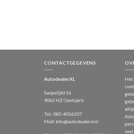
CONTACTGEGEVENS
OV
AutodealerXL
Het 
cont
Sanjesfjild 16
gebr
9062 HZ Oentsjerk
gebr
alti
Tel.: 085-4016207
Auto
Mail:
info@autodealerxl.nl
pers
veel