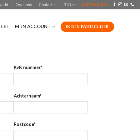
werkt
Over ons
Contact
B2B
MATCH & BUY
LET
MIJN ACCOUNT
IK BEN PARTICULIER
KvK nummer
*
Achternaam
*
Postcode
*