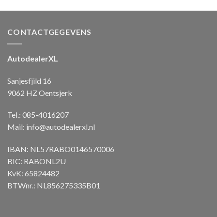
CONTACTGEGEVENS
AutodealerXL
Sanjesfjild 16
9062 HZ Oentsjerk
Tel.: 085-4016207
Mail:
info@autodealerxl.nl
IBAN: NL57RABO0146570006
BIC: RABONL2U
KvK: 65824482
BTWnr.: NL856275335B01