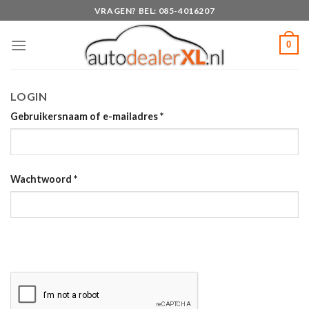
Skip
VRAGEN? BEL: 085-4016207
to
content
0
LOGIN
Gebruikersnaam of e-mailadres
*
Wachtwoord
*