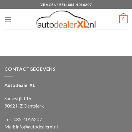
Skip
VRAGEN? BEL: 085-4016207
to
content
0
CONTACTGEGEVENS
AutodealerXL
Sanjesfjild 16
9062 HZ Oentsjerk
Tel.: 085-4016207
Mail:
info@autodealerxl.nl