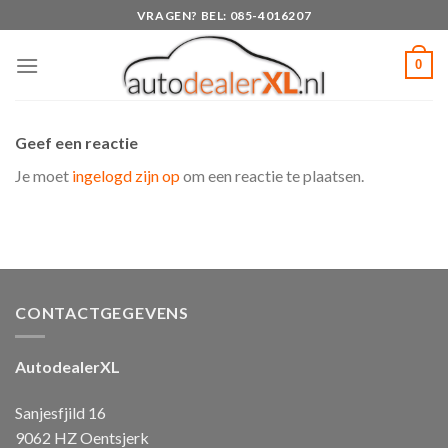
Skip
VRAGEN? BEL: 085-4016207
to
content
0
Geef een reactie
Je moet
ingelogd zijn op
om een reactie te plaatsen.
CONTACTGEGEVENS
AutodealerXL
Sanjesfjild 16
9062 HZ Oentsjerk