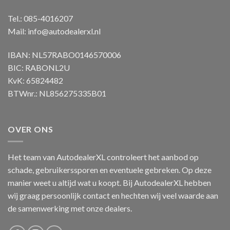
Tel.: 085-4016207
Mail:
info@autodealerxl.nl
IBAN: NL57RABO0146570006
BIC: RABONL2U
KvK: 65824482
BTWnr.: NL856275335B01
OVER ONS
Het team van AutodealerXL controleert het aanbod op
schade, gebruikerssporen en eventuele gebreken. Op deze
manier weet u altijd wat u koopt. Bij AutodealerXL hebben
wij graag persoonlijk contact en hechten wij veel waarde aan
de samenwerking met onze dealers.